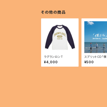
その他の商品
ラグランロンＴ
スプリットCD「僕
¥4,000
¥500