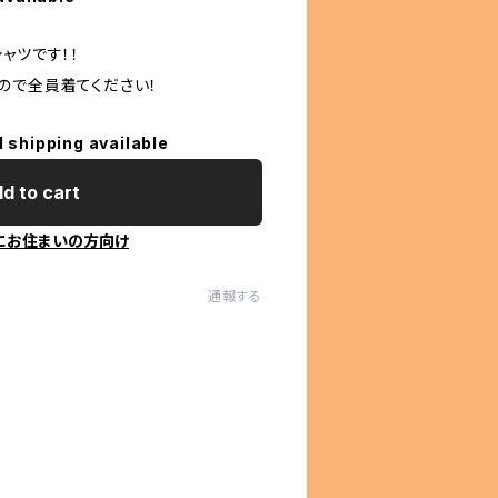
ャツです！！
ので全員着てください！
l shipping available
d to cart
にお住まいの方向け
通報する