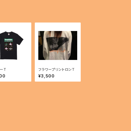
ーT
フラワープリントロンT
00
¥3,500